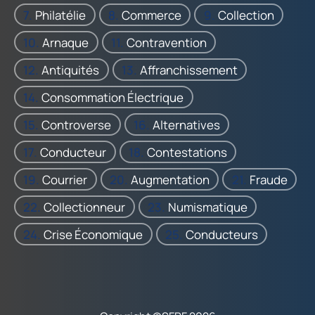
Philatélie
Commerce
Collection
Arnaque
Contravention
Antiquités
Affranchissement
Consommation Électrique
Controverse
Alternatives
Conducteur
Contestations
Courrier
Augmentation
Fraude
Collectionneur
Numismatique
Crise Économique
Conducteurs