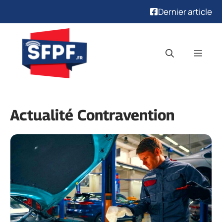
Dernier article
Aller
au
Men
contenu
Actualité Contravention