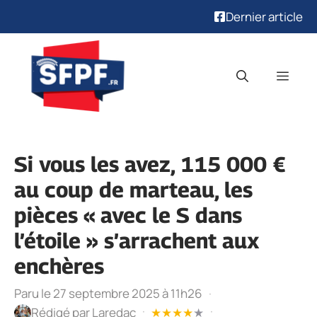
Dernier article
Aller
au
Men
contenu
Si vous les avez, 115 000 €
au coup de marteau, les
pièces « avec le S dans
l’étoile » s’arrachent aux
enchères
Paru le 27 septembre 2025 à 11h26
·
·
·
Rédigé par
Laredac
★
★
★
★
★