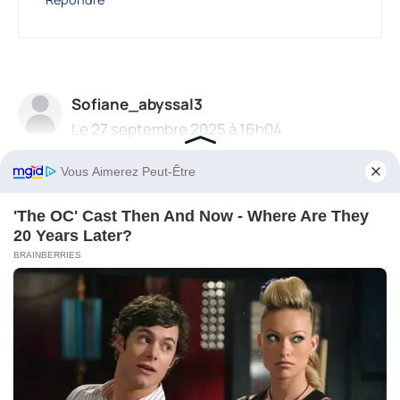
Sofiane_abyssal3
Le 27 septembre 2025 à 16h04
L’explication historique est super claire,
merci !
Répondre
73 réponses
★
★
★
★
★
Aurorearcade