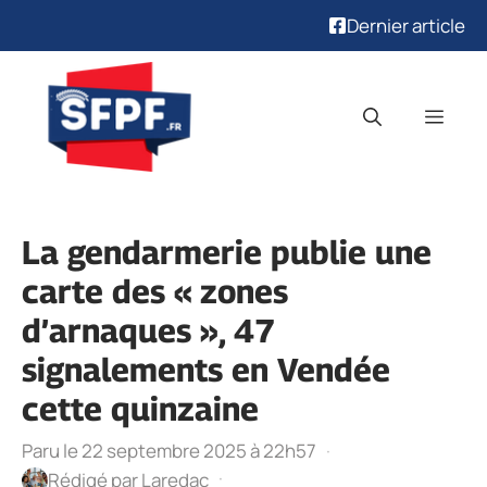
Dernier article
Aller
au
Men
contenu
La gendarmerie publie une
carte des « zones
d’arnaques », 47
signalements en Vendée
cette quinzaine
Paru le 22 septembre 2025 à 22h57
·
·
Rédigé par
Laredac