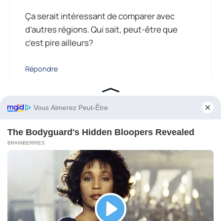
Ça serait intéressant de comparer avec
d’autres régions. Qui sait, peut-être que
c’est pire ailleurs?
Répondre
carole_pouvoir3
Le 23 septembre 2025 à 2h01
Les restaurateurs gonflent les prix? Ça
alors, c’est scandaleux!
30 réponses