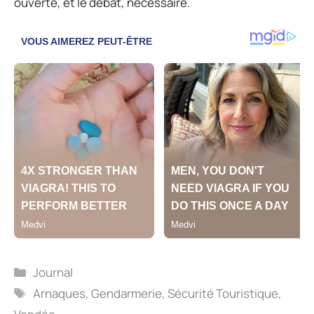
ouverte, et le débat, nécessaire.
Catégories
Journal
Étiquettes
Arnaques
,
Gendarmerie
,
Sécurité Touristique
,