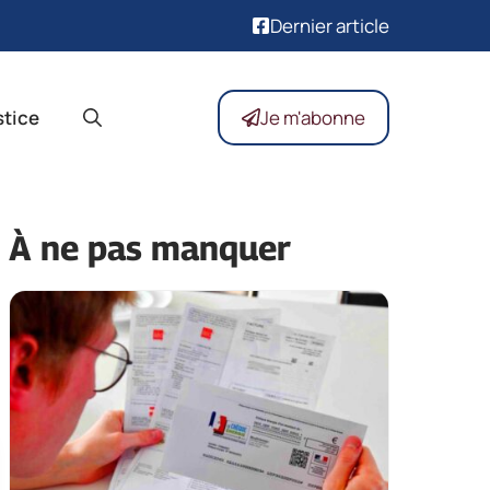
Dernier article
stice
Je m'abonne
À ne pas manquer