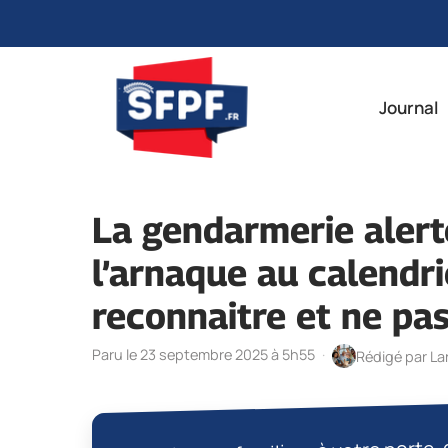
Aller
au
Journal
contenu
La gendarmerie alerte
l’arnaque au calendri
reconnaitre et ne pas
Paru le 23 septembre 2025 à 5h55
·
Rédigé par
La
Des visages familiers à votre porte, 