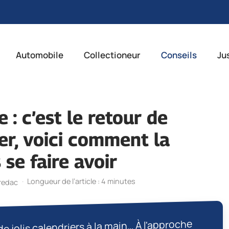
Automobile
Collectioneur
Conseils
Ju
 : c’est le retour de
er, voici comment la
 se faire avoir
·
Longueur de l’article : 4 minutes
redac
de jolis calendriers à la main… À l'approche