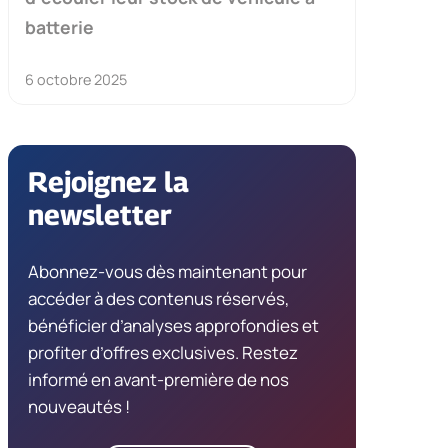
batterie
6 octobre 2025
Rejoignez la
newsletter
Abonnez-vous dès maintenant pour
accéder à des contenus réservés,
bénéficier d’analyses approfondies et
profiter d’offres exclusives. Restez
informé en avant-première de nos
nouveautés !