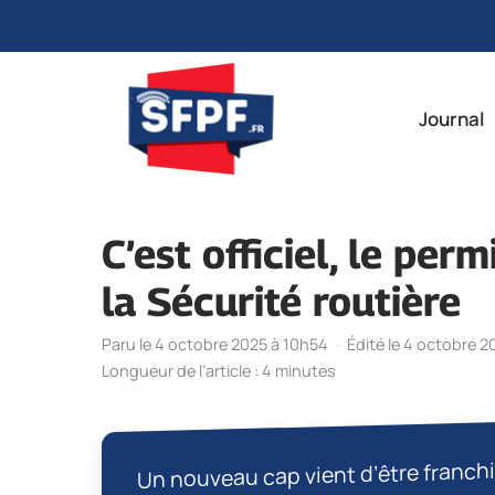
Aller
au
Journal
contenu
C’est officiel, le per
la Sécurité routière
Paru le 4 octobre 2025 à 10h54
·
Édité le 4 octobre 2
Longueur de l’article : 4 minutes
Un nouveau cap vient d’être franchi