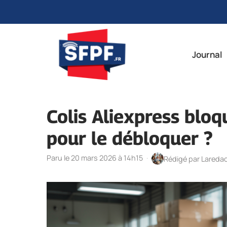
Aller
au
Journal
contenu
Colis Aliexpress bloq
pour le débloquer ?
Paru le 20 mars 2026 à 14h15
·
Rédigé par
Lareda