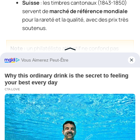
Suisse
: les timbres cantonaux (1843-1850)
servent de
marché de référence mondiale
pour la rareté et la qualité, avec des prix très
soutenus.
Note :
un philatéliste attentif ne confond pas
passion et spéculation rapide. Il suit la cote, mais
construit son ensemble sur la cohérence, la
qualité et la documentation, ce qui crée une
valeur structurée dans le temps.
Pourquoi certains philatélistes
ciblent la rareté ?
Répondre maintenant
Le moteur principal reste le plaisir de collectionner,
mais la
rareté
occupe une place centrale dans les