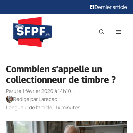
Dernier article
Aller
au
Men
contenu
Commbien s’appelle un
collectionneur de timbre ?
Paru le 1 février 2026 à 14h10
·
·
Rédigé par
Laredac
Longueur de l’article : 14 minutes