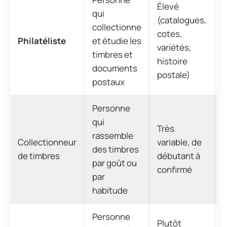
Élevé
qui
(catalogues,
C
collectionne
cotes,
e
Philatéliste
et étudie les
variétés,
timbres et
histoire
s
documents
postale)
postaux
Personne
A
qui
l
Très
rassemble
h
Collectionneur
variable, de
des timbres
f
de timbres
débutant à
par goût ou
confirmé
par
habitude
c
Personne
Plutôt
D