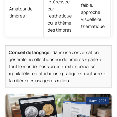
intéressée
faible,
c
Amateur de
par
approche
g
timbres
l’esthétique
visuelle ou
a
ou le thème
thématique
p
des timbres
Conseil de langage :
dans une conversation
générale, « collectionneur de timbres » parle à
tout le monde. Dans un contexte spécialisé,
« philatéliste » affiche une pratique structurée et
familière des usages du milieu.
16 avril 2026