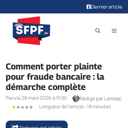
Dernier article
Aller
au
Men
contenu
Comment porter plainte
pour fraude bancaire : la
démarche complète
Paru le 28 mars 2026 à 7h30
·
Rédigé par
Laredac
·
·
Longueur de l’article : 18 minutes
★
★
★
★
★
Partager cet article