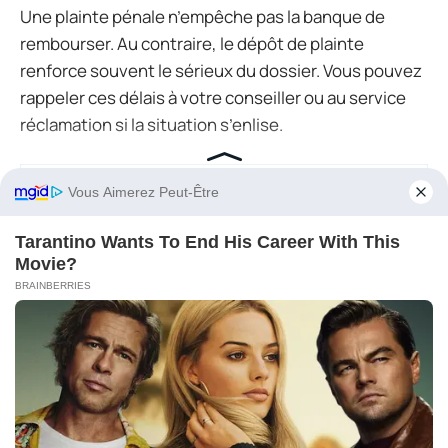
Une plainte pénale n’empêche pas la banque de
rembourser. Au contraire, le dépôt de plainte
renforce souvent le sérieux du dossier. Vous pouvez
rappeler ces délais à votre conseiller ou au service
réclamation si la situation s’enlise.
Point de vigilance :
la banque peut refuser le
remboursement en cas de
négligence grave
ou
de
fraude du client prouvée
. Le débat se
concentre souvent sur la manière dont vous
avez validé l’opération (codes, SMS, validation
forte), sur les messages d’alerte reçus et sur
votre comportement face à des signaux
manifestement suspects.
15 réponses
★
★
★
★
★
Préparer son dossier avant de