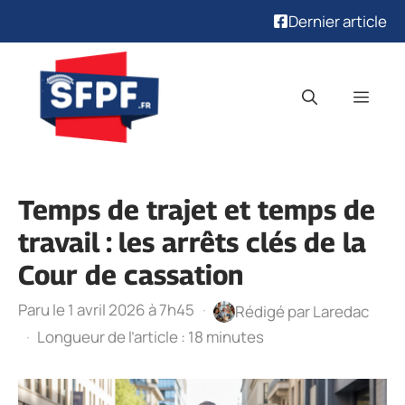
Dernier article
Aller
au
Men
contenu
Temps de trajet et temps de
travail : les arrêts clés de la
Cour de cassation
Paru le 1 avril 2026 à 7h45
·
Rédigé par
Laredac
·
Longueur de l’article : 18 minutes