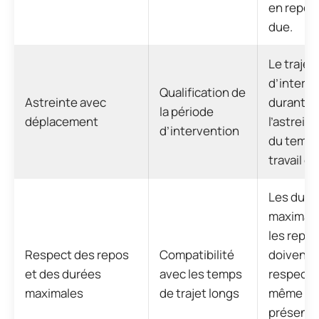
en repos
due.
Le trajet
d’interv
Qualification de
Astreinte avec
durant
la période
déplacement
l’astrein
d’intervention
du temps
travail ef
Les duré
maximale
les repos
Respect des repos
Compatibilité
doivent 
et des durées
avec les temps
respecté
maximales
de trajet longs
même en
présence