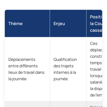
Positio
Thème
Enjeu
la Cour 
cassati
Ces
déplace
constitu
Déplacements
Qualification
temps d
entre différents
des trajets
travail ef
lieux de travail dans
internes à la
lorsque l
la journée
journée
salarié r
la dispos
de l’empl