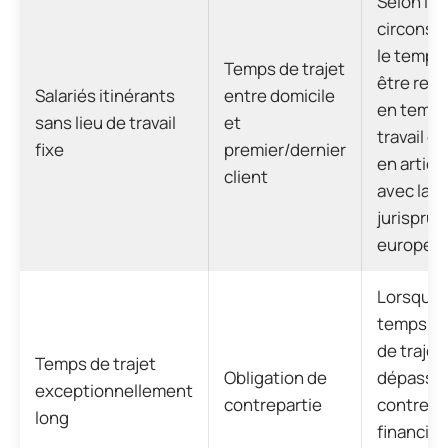
Selon les
circonst
le temps
Temps de trajet
être requ
Salariés itinérants
entre domicile
en temps
sans lieu de travail
et
travail ef
fixe
premier/dernier
en articu
client
avec la
jurispru
europée
Lorsque 
temps no
de trajet
Temps de trajet
Obligation de
dépassé,
exceptionnellement
contrepartie
contrepa
long
financièr