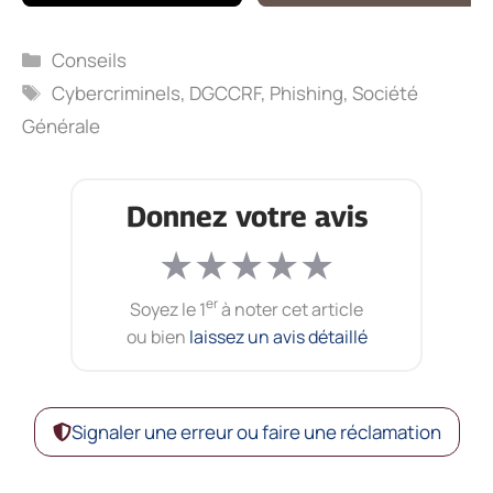
Catégories
Conseils
Étiquettes
Cybercriminels
,
DGCCRF
,
Phishing
,
Société
Générale
Donnez votre avis
★
★
★
★
★
er
Soyez le 1
à noter cet article
ou bien
laissez un avis détaillé
Signaler une erreur ou faire une réclamation