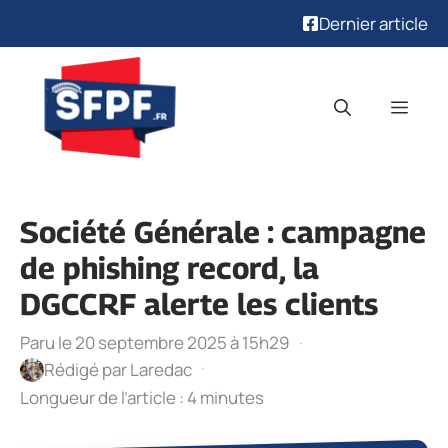
Dernier article
Aller
au
Men
contenu
Société Générale : campagne
de phishing record, la
DGCCRF alerte les clients
Paru le 20 septembre 2025 à 15h29
·
·
Rédigé par
Laredac
Longueur de l’article : 4 minutes