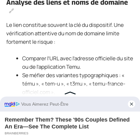
Analyse des liens et noms de domaine
Le lien constitue souvent la clé du dispositif. Une
vérification attentive du nom de domaine limite
fortement le risque :
Comparer l’URL avec l’adresse officielle du site
ou de l’application Temu.
Se méfier des variantes typographiques : «
tému », « tem-u », « t3mu », « temu-france-
officiel.com ».
Se rappeler que Temu redirige en général vers
son site ou son application, rarement vers un
sous-domaine obscur ou un site tiers.
Répondre maintenant
★
★
★
★
★
Astuce pratique :
au lieu de cliquer sur un lien