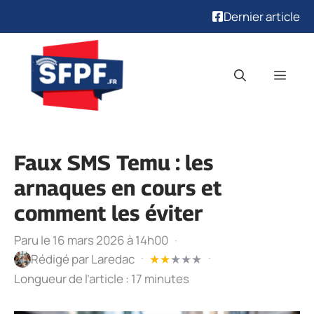
Dernier article
Aller
au
Men
contenu
Faux SMS Temu : les
arnaques en cours et
comment les éviter
Paru le 16 mars 2026 à 14h00
·
·
·
Rédigé par
Laredac
★
★
★
★
★
Longueur de l’article : 17 minutes