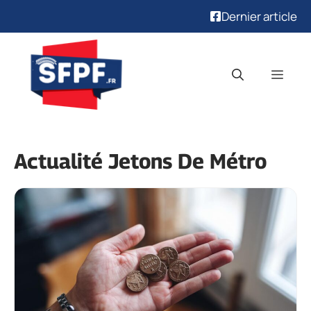
Dernier article
Aller
au
Men
contenu
Actualité Jetons De Métro