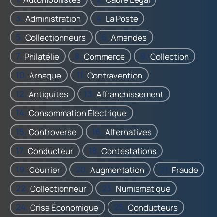
Administration
La Poste
Collectionneurs
Amendes
Philatélie
Commerce
Collection
Arnaque
Contravention
Antiquités
Affranchissement
Consommation Électrique
Controverse
Alternatives
Conducteur
Contestations
Courrier
Augmentation
Fraude
Collectionneur
Numismatique
Crise Économique
Conducteurs