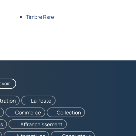
Timbre Rare
 voir
tration
La Poste
Commerce
Collection
és
Affranchissement