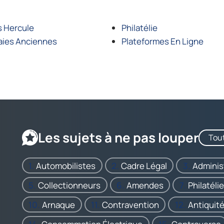
s Hercule
Philatélie
ies Anciennes
Plateformes En Ligne
Les sujets à ne pas louper
Tout
Automobilistes
Cadre Légal
Adminis
Collectionneurs
Amendes
Philatélie
Arnaque
Contravention
Antiquit