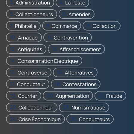
Administration
La Poste
Collectionneurs
Amendes
Philatélie
Commerce
Collection
Arnaque
Contravention
Antiquités
Affranchissement
Consommation Électrique
Controverse
Alternatives
Conducteur
Contestations
Courrier
Augmentation
Fraude
Collectionneur
Numismatique
Crise Économique
Conducteurs