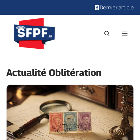
Dernier article
Aller
au
Men
contenu
Actualité Oblitération