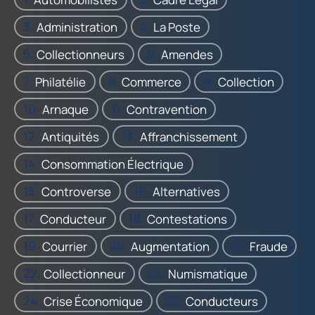
Administration
La Poste
Collectionneurs
Amendes
Philatélie
Commerce
Collection
Arnaque
Contravention
Antiquités
Affranchissement
Consommation Électrique
Controverse
Alternatives
Conducteur
Contestations
Courrier
Augmentation
Fraude
Collectionneur
Numismatique
Crise Économique
Conducteurs