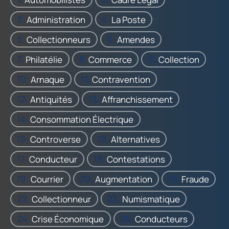
Administration
La Poste
Collectionneurs
Amendes
Philatélie
Commerce
Collection
Arnaque
Contravention
Antiquités
Affranchissement
Consommation Électrique
Controverse
Alternatives
Conducteur
Contestations
Courrier
Augmentation
Fraude
Collectionneur
Numismatique
Crise Économique
Conducteurs