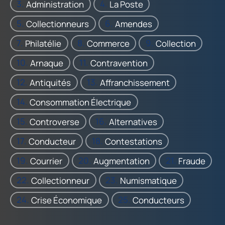
Administration
La Poste
Collectionneurs
Amendes
Philatélie
Commerce
Collection
Arnaque
Contravention
Antiquités
Affranchissement
Consommation Électrique
Controverse
Alternatives
Conducteur
Contestations
Courrier
Augmentation
Fraude
Collectionneur
Numismatique
Crise Économique
Conducteurs