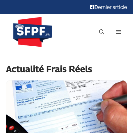
Dernier article
Aller
au
Men
contenu
Actualité Frais Réels