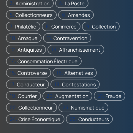
Administration
La Poste
Collectionneurs
Amendes
Philatélie
Commerce
Collection
Arnaque
Contravention
Antiquités
Affranchissement
Consommation Électrique
Controverse
Alternatives
Conducteur
Contestations
Courrier
Augmentation
Fraude
Collectionneur
Numismatique
Crise Économique
Conducteurs