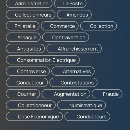
Administration
La Poste
Collectionneurs
Amendes
Philatélie
Commerce
Collection
Arnaque
Contravention
Antiquités
Affranchissement
Consommation Électrique
Controverse
Alternatives
Conducteur
Contestations
Courrier
Augmentation
Fraude
Collectionneur
Numismatique
Crise Économique
Conducteurs