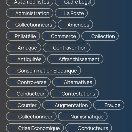
Automobilistes
Cadre Légal
Administration
La Poste
Collectionneurs
Amendes
Philatélie
Commerce
Collection
Arnaque
Contravention
Antiquités
Affranchissement
Consommation Électrique
Controverse
Alternatives
Conducteur
Contestations
Courrier
Augmentation
Fraude
Collectionneur
Numismatique
Crise Économique
Conducteurs