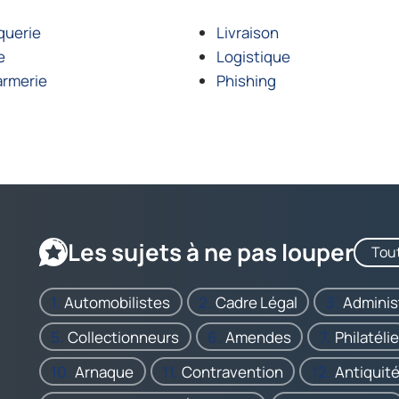
querie
Livraison
e
Logistique
rmerie
Phishing
Les sujets à ne pas louper
Tout
Automobilistes
Cadre Légal
Adminis
Collectionneurs
Amendes
Philatélie
Arnaque
Contravention
Antiquit