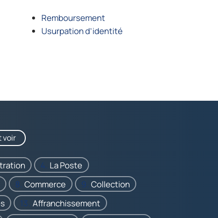
Remboursement
Usurpation d’identité
 voir
tration
La Poste
Commerce
Collection
és
Affranchissement