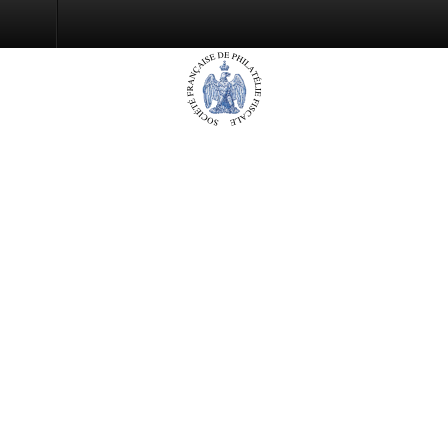
Accueil
La SFPF
Actualités
Le bulletin
La philatélie fiscale